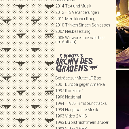
2014 Text und Musik
2012–13 Veränderungen
2011 Mein kleiner Krieg
2010 Trinken Singen Schiessen
2007 Neubesetzung
2005 Wir waren niemals hier
(im Aufbau)
Beiträge zur Mutter LP Box
2001 Europa gegen Amerika
1997 Konzerte 1
1996 Nazionali
1994–1996 Filmsoundtracks
1994 Hauptsache Musik
1993 Video 2 VHS
1993 Du bist nicht mein Bruder
1992 Video 1 VHS