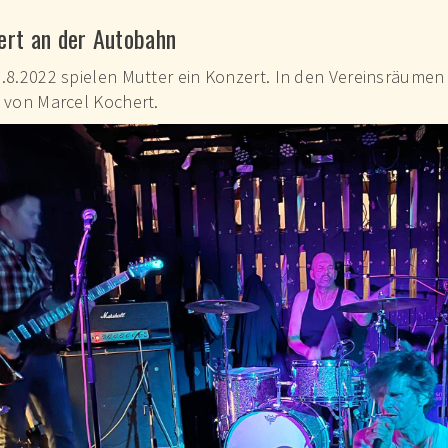
TER
ert an der Autobahn
.8.2022 spielen Mutter ein Konzert. In den Vereinsräumen
 von Marcel Kochert.