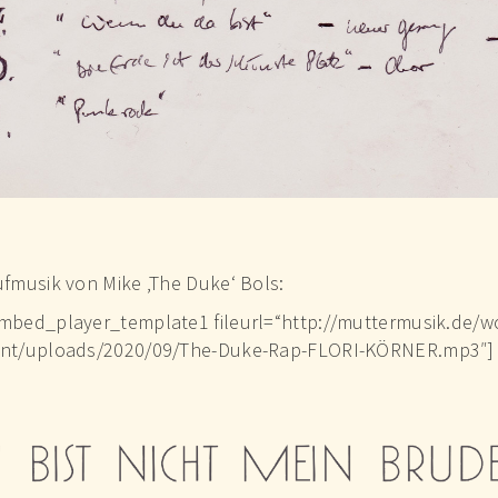
ufmusik von Mike ‚The Duke‘ Bols:
mbed_player_template1 fileurl=“http://muttermusik.de/w
nt/uploads/2020/09/The-Duke-Rap-FLORI-KÖRNER.mp3″]