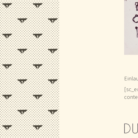
Einla
[sc_e
conte