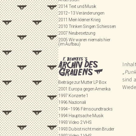
2014 Text und Musik
2012–13 Veränderungen
2011 Mein kleiner Krieg
2010 Trinken Singen Schiessen
2007 Neubesetzung
2005 Wir waren niemals hier
(im Aufbau)
Inhal
„
Punk
sind 
Beiträge zur Mutter LP Box
Wiede
2001 Europa gegen Amerika
1997 Konzerte 1
1996 Nazionali
1994–1996 Filmsoundtracks
1994 Hauptsache Musik
1993 Video 2 VHS
1993 Du bist nicht mein Bruder
1992 Video 1 VHS