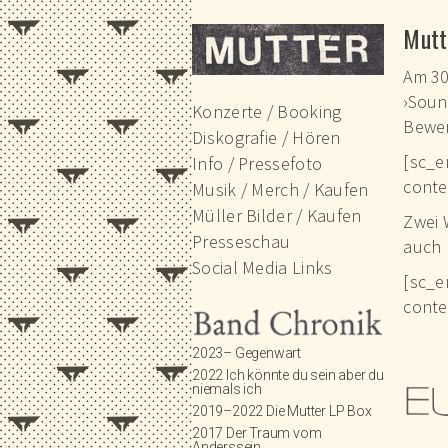
Die Berliner Band MUT
Mutt
Am 30
›Soun
Konzerte / Booking
Bewer
Diskografie / Hören
[sc_e
Info / Pressefoto
conte
Musik / Merch / Kaufen
Müller Bilder / Kaufen
Zwei 
Presseschau
auch 
Social Media Links
[sc_e
conte
2023– Gegenwart
2022 Ich könnte du sein aber du
niemals ich
2019–2022 Die Mutter LP Box
2017 Der Traum vom
Anderssein