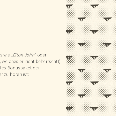
s wie „
Elton John
“ oder
, welches er nicht beherrscht!)
tales Bonuspaket der
r zu hören ist: