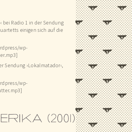
‹ bei Radio 1 in der Sendung
artetts einigen sich auf die
ordpress/wp-
er.mp3]
der Sendung ›Lokalmatador‹,
ordpress/wp-
tter.mp3]